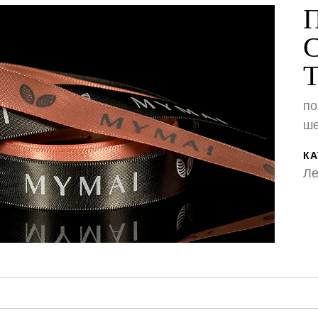
по
ше
КА
Ле