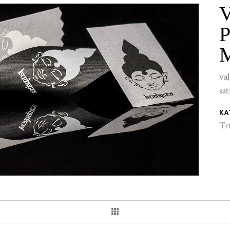
val
sat
KA
Tr