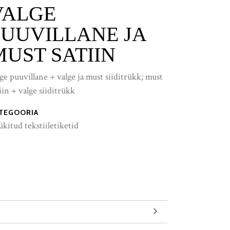
VALGE
PUUVILLANE JA
MUST SATIIN
ge puuvillane + valge ja must siiditrükk; must
iin + valge siiditrükk
TEGOORIA
ükitud tekstiiletiketid