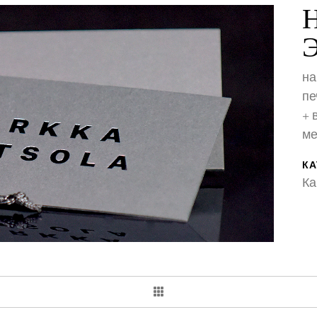
на
пе
+ 
ме
КА
Ка